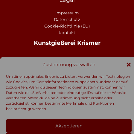
Impressum
Datenschutz
Cookie-Richtlinie (EU)
Kontakt
Kunstgießerei Krismer
Moritzenstraße 50, 6410 Telfs
Zustimmung verwalten
krismer-guss@aon.at
+43 699 17562361
Um dir ein optimales Erlebnis zu bieten, verwenden wir Technologien
wie Cookies, um Geräteinformationen zu speichern und/oder darauf
zuzugreifen. Wenn du diesen Technologien zustimmst, können wir
Daten wie das Surfverhalten oder eindeutige IDs auf dieser Website
verarbeiten. Wenn du deine Zustimmung nicht erteilst oder
Copyright © 2026 Kunstgießerei Krismer
zurückziehst, können bestimmte Merkmale und Funktionen
beeinträchtigt werden.
Krismer Guss GmbH
Akzeptieren