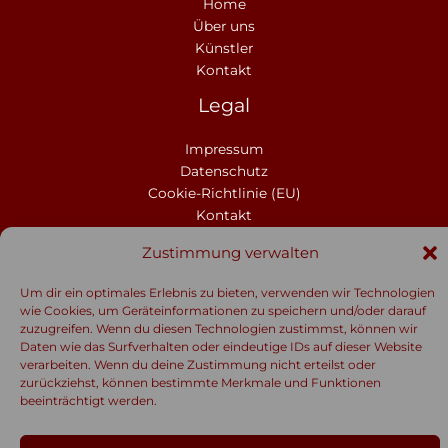
Home
Über uns
Künstler
Kontakt
Legal
Impressum
Datenschutz
Cookie-Richtlinie (EU)
Kontakt
Kunstgießerei Krismer
Zustimmung verwalten
Um dir ein optimales Erlebnis zu bieten, verwenden wir Technologien
wie Cookies, um Geräteinformationen zu speichern und/oder darauf
Moritzenstraße 50, 6410 Telfs
zuzugreifen. Wenn du diesen Technologien zustimmst, können wir
krismer-guss@aon.at
Daten wie das Surfverhalten oder eindeutige IDs auf dieser Website
+43 699 17562361
verarbeiten. Wenn du deine Zustimmung nicht erteilst oder
zurückziehst, können bestimmte Merkmale und Funktionen
beeinträchtigt werden.
Copyright © 2026 Kunstgießerei Krismer